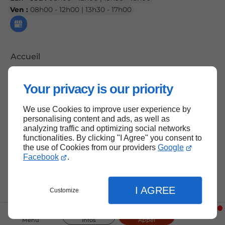
Ven :
08h00 - 12h00 | 13h30 - 17h00
Accueil
Contactez-nous
Your privacy is our priority
Mentions légales
Plan du site
We use Cookies to improve user experience by
personalising content and ads, as well as
analyzing traffic and optimizing social networks
functionalities. By clicking "I Agree" you consent to
the use of Cookies from our providers
Google
Haut de page
Facebook
.
I AGREE
Customize
Menu
Infos
Appel